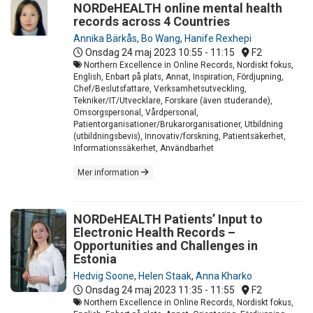
NORDeHEALTH online mental health
records across 4 Countries
Annika Bärkås
,
Bo Wang
,
Hanife Rexhepi
Onsdag 24 maj 2023
10:55 - 11:15
F2
Northern Excellence in Online Records, Nordiskt fokus,
English, Enbart på plats, Annat, Inspiration, Fördjupning,
Chef/Beslutsfattare, Verksamhetsutveckling,
Tekniker/IT/Utvecklare, Forskare (även studerande),
Omsorgspersonal, Vårdpersonal,
Patientorganisationer/Brukarorganisationer, Utbildning
(utbildningsbevis), Innovativ/forskning, Patientsäkerhet,
Informationssäkerhet, Användbarhet
Mer information
NORDeHEALTH Patients’ Input to
Electronic Health Records –
Opportunities and Challenges in
Estonia
Hedvig Soone
,
Helen Staak
,
Anna Kharko
Onsdag 24 maj 2023
11:35 - 11:55
F2
Northern Excellence in Online Records, Nordiskt fokus,