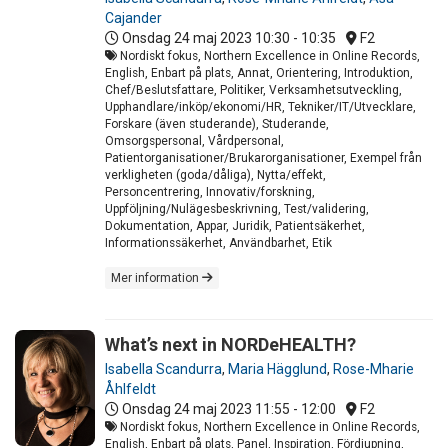
Cajander
Onsdag 24 maj 2023
10:30 - 10:35
F2
Nordiskt fokus, Northern Excellence in Online Records,
English, Enbart på plats, Annat, Orientering, Introduktion,
Chef/Beslutsfattare, Politiker, Verksamhetsutveckling,
Upphandlare/inköp/ekonomi/HR, Tekniker/IT/Utvecklare,
Forskare (även studerande), Studerande,
Omsorgspersonal, Vårdpersonal,
Patientorganisationer/Brukarorganisationer, Exempel från
verkligheten (goda/dåliga), Nytta/effekt,
Personcentrering, Innovativ/forskning,
Uppföljning/Nulägesbeskrivning, Test/validering,
Dokumentation, Appar, Juridik, Patientsäkerhet,
Informationssäkerhet, Användbarhet, Etik
Mer information
What’s next in NORDeHEALTH?
Isabella Scandurra
,
Maria Hägglund
,
Rose-Mharie
Åhlfeldt
Onsdag 24 maj 2023
11:55 - 12:00
F2
Nordiskt fokus, Northern Excellence in Online Records,
English, Enbart på plats, Panel, Inspiration, Fördjupning,