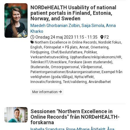
NORDeHEALTH Usability of national
patient portals in Finland, Estonia,
Norway, and Sweden
Maedeh Ghorbanian Zolbin
,
Saija Simola
,
Anna
Kharko
Onsdag 24 maj 2023
11:15 - 11:35
F2
Northern Excellence in Online Records, Nordiskt fokus,
English, Förinspelat + På plats, Annat, Orientering,
Fördjupning, Chef/Beslutsfattare, Politiker,
Verksamhetsutveckling, Upphandlare/inköp/ekonomi/HR,
Tekniker/IT/Utvecklare, Forskare (även studerande),
Studerande, Omsorgspersonal, Vårdpersonal,
Patientorganisationer/Brukarorganisationer, Exempel från
verkligheten (goda/dåliga), Nytta/effekt,
Innovativ/forskning, Test/validering, Användbarhet
Mer information
Sessionen "Northern Excellence in
Online Records" från NORDeHEALTH-
forskarna
Isabella Scandurra
,
Rose-Mharie Åhlfeldt
,
Åsa