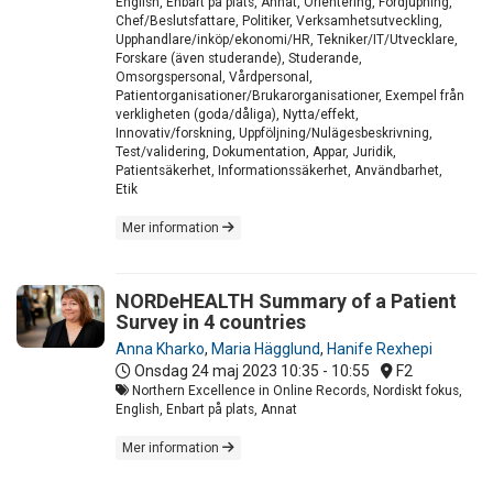
English, Enbart på plats, Annat, Orientering, Fördjupning,
Chef/Beslutsfattare, Politiker, Verksamhetsutveckling,
Upphandlare/inköp/ekonomi/HR, Tekniker/IT/Utvecklare,
Forskare (även studerande), Studerande,
Omsorgspersonal, Vårdpersonal,
Patientorganisationer/Brukarorganisationer, Exempel från
verkligheten (goda/dåliga), Nytta/effekt,
Innovativ/forskning, Uppföljning/Nulägesbeskrivning,
Test/validering, Dokumentation, Appar, Juridik,
Patientsäkerhet, Informationssäkerhet, Användbarhet,
Etik
Mer information
NORDeHEALTH Summary of a Patient
Survey in 4 countries
Anna Kharko
,
Maria Hägglund
,
Hanife Rexhepi
Onsdag 24 maj 2023
10:35 - 10:55
F2
Northern Excellence in Online Records, Nordiskt fokus,
English, Enbart på plats, Annat
Mer information