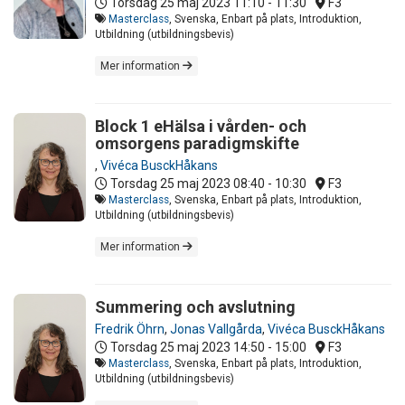
Torsdag 25 maj 2023
11:10 - 11:30
F3
Masterclass
, Svenska, Enbart på plats, Introduktion,
Utbildning (utbildningsbevis)
Mer information
Block 1 eHälsa i vården- och
omsorgens paradigmskifte
,
Vivéca BusckHåkans
Torsdag 25 maj 2023
08:40 - 10:30
F3
Masterclass
, Svenska, Enbart på plats, Introduktion,
Utbildning (utbildningsbevis)
Mer information
Summering och avslutning
Fredrik Öhrn
,
Jonas Vallgårda
,
Vivéca BusckHåkans
Torsdag 25 maj 2023
14:50 - 15:00
F3
Masterclass
, Svenska, Enbart på plats, Introduktion,
Utbildning (utbildningsbevis)