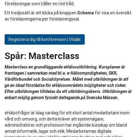
föreläsningar som håller en röd tråd.
Ett tredjesätt är att klicka på knappen
Schema
för visa en översikt
av föreläsningarna per föreläsningssal.
Registrera dig till konferensen | Vitalis
Spår:
Masterclass
Masterclass en grundläggande eHälsoutbildning. Kursplanen är
framtagen i samverkan med bl.a. e-Hälsomyndigheten, SKR,
Vårdförbundet och Socialstyrelsen. Målet med utbildningen är att
ge en ökad förståelse för eHälsoområdets möjligheter och risker.
Efter utbildningen tilldelas du ett utbildningsbevis. Utbildningen är
enbart möjlig genom fysiskt deltagande på Svenska Mässan.
eHälsofrågor är idag vardag för ett stort antal medarbetare inom
vård och omsorg, och detta kräver att systemägare,
administratörer och profession har ingående kunskap om bland
annat informatik, lagar och etik. Medarbetarnas digitala