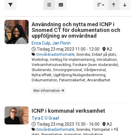
Användning och nytta med ICNP i
Snomed CT för dokumentation och
uppföljning av omvårdnad
Erica Culp
,
Jan Florin
Tisdag 23 maj 2023
11:00 - 12:00
A2
Omvårdnadsinformatik
, Svenska, Enbart på plats,
Workshop, Verktyg för implementering, Introduktion,
Verksamhetsutveckling, Forskare (även studerande),
Studerande, Omsorgspersonal, Vårdpersonal,
Nytta/effekt, Uppföljning/Nulägesbeskrivning,
Dokumentation, Patientsäkerhet, Användbarhet
Mer information
ICNP i kommunal verksamhet
Tyra E O Graaf
Tisdag 23 maj 2023
15:30 - 16:00
A2
Omvårdnadsinformatik
, Svenska, Förinspelat + På
plats, Presentation, Inspiration, Introduktion,