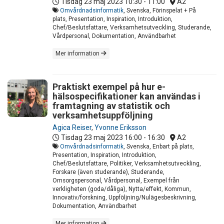
Tisdag 23 maj 2023
10:30 - 11:00
A2
Omvårdnadsinformatik
, Svenska, Förinspelat + På
plats, Presentation, Inspiration, Introduktion,
Chef/Beslutsfattare, Verksamhetsutveckling, Studerande,
Vårdpersonal, Dokumentation, Användbarhet
Mer information
Praktiskt exempel på hur e-
hälsospecifikationer kan användas i
framtagning av statistik och
verksamhetsuppföljning
Agica Reiser
,
Yvonne Eriksson
Tisdag 23 maj 2023
16:00 - 16:30
A2
Omvårdnadsinformatik
, Svenska, Enbart på plats,
Presentation, Inspiration, Introduktion,
Chef/Beslutsfattare, Politiker, Verksamhetsutveckling,
Forskare (även studerande), Studerande,
Omsorgspersonal, Vårdpersonal, Exempel från
verkligheten (goda/dåliga), Nytta/effekt, Kommun,
Innovativ/forskning, Uppföljning/Nulägesbeskrivning,
Dokumentation, Användbarhet
Mer information