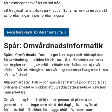
föreläsningar som håller en röd tråd.
Ett tredjesätt är att klicka på knappen
Schema
för visa en översikt
av föreläsningarna per föreläsningssal.
Registrera dig till konferensen | Vitalis
Spår:
Omvårdnadsinformatik
Spåret Omvårdnadsinformatik ger kunskaper och mötesplatser
för användningsområden för eHälsa, olika eHälsointerventioner
och implementering av eHälsoinitiativ inom hälso- och sjukvården
både utifrån ett vårdgivar- och vårdtagarsammanhang med fokus
på omvårdnad.
Alla som arbetar i hälso- och sjukvården har två jobb: att göra det
ordinarie arbetet och jobbet att utveckla detta arbete och system
man arbetar i.
Omvårdnad syftar till att hjälpa en person att planera och
genomföra handlingar som hör till det dagliga livet i syfte att
förbättra hälsa/friskhet, förebygga ohälsa/sjukdom samt