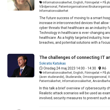
Informationssäkerhet, English, Förinspelat + På pl
Vårdpersonal, Patientorganisationer/Brukarorganisati
Informationssäkerhet
The future success of moving to a smart hospi
increase in interconnected devices that allow 
cyber threats that healthcare as an industry f
Technology in healthcare is ever-changing and
healthcare. As a highly targeted industry, ho
breaches, and potential solutions with a focus
The challenges of connecting IT a
Sokratis Katsikas
Onsdag 24 maj 2023
14:00 - 14:30
A6
Informationssäkerhet, English, Förinspelat + På pla
(även studerande), Studerande, Omsorgspersonal, Vår
Patientsäkerhet, Informationssäkerhet, Användbarh
In this talk a brief overview of cybersecurity
Realistic attack scenarios will be used as exam
involved; security measures to prevent such at