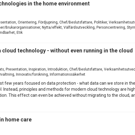
chnologies in the home environment
esentation, Orientering, Fördjupning, Chef/Beslutsfattare, Politiker, Verksamhetsu
r/Brukarorganisationer, Nytta/effekt, Välfärdsutveckling, Personcentrering, Styr
ndbarhet, Etik
 cloud technology - without even running in the cloud
ats, Presentation, Inspiration, Introduktion, Chef/Beslutsfattare, Verksamhetsutve
örvaltning, Innovativ/forskning, Informationssäkerhet
last few years focused on data protection - what data can we store in the
. Instead, principles and methods for modern cloud technology are high
tion. This effect can even be achieved without migrating to the cloud,
 in home care