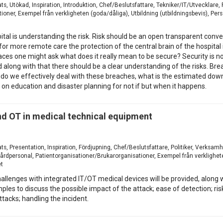
ats, Utökad, Inspiration, Introduktion, Chef/Beslutsfattare, Tekniker/IT/Utvecklar
oner, Exempel från verkligheten (goda/dåliga), Utbildning (utbildningsbevis), Per
tal is understanding the risk. Risk should be an open transparent conve
for more remote care the protection of the central brain of the hospital 
aces one might ask what does it really mean to be secure? Security is no
 along with that there should be a clear understanding of the risks. Bre
w do we effectively deal with these breaches, what is the estimated down
 on education and disaster planning for not if but when it happens.
nd OT in medical technical equipment
ts, Presentation, Inspiration, Fördjupning, Chef/Beslutsfattare, Politiker, Verksam
dpersonal, Patientorganisationer/Brukarorganisationer, Exempel från verkligheten
et
 challenges with integrated IT/OT medical devices will be provided, along
ples to discuss the possible impact of the attack; ease of detection; ris
tacks; handling the incident.