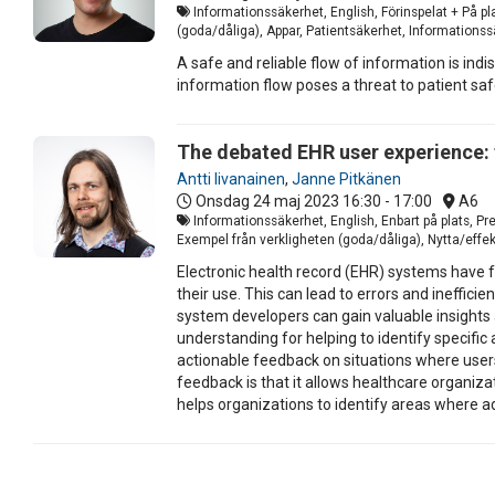
Informationssäkerhet, English, Förinspelat + På pl
(goda/dåliga), Appar, Patientsäkerhet, Informations
A safe and reliable flow of information is indi
information flow poses a threat to patient sa
The debated EHR user experience: 
Antti Iivanainen
,
Janne Pitkänen
Onsdag 24 maj 2023
16:30 - 17:00
A6
Informationssäkerhet, English, Enbart på plats, P
Exempel från verkligheten (goda/dåliga), Nytta/effek
Electronic health record (EHR) systems have fa
their use. This can lead to errors and ineffici
system developers can gain valuable insights
understanding for helping to identify specif
actionable feedback on situations where users
feedback is that it allows healthcare organiz
helps organizations to identify areas where a