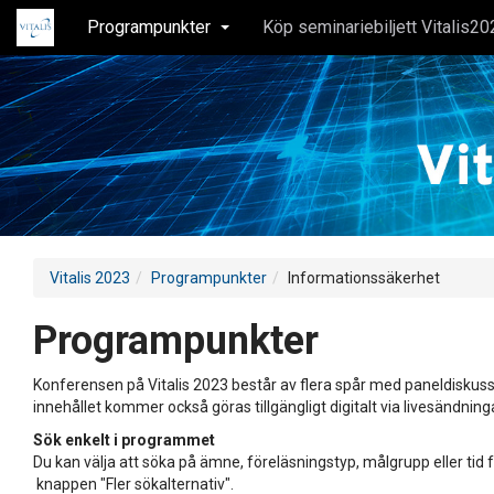
Programpunkter
Köp seminariebiljett Vitalis20
Vitalis 2023
Programpunkter
Informationssäkerhet
Programpunkter
Konferensen på Vitalis 2023 består av flera spår med paneldiskuss
innehållet kommer också göras tillgängligt digitalt via livesändning
Sök enkelt i programmet
Du kan välja att söka på ämne, föreläsningstyp, målgrupp eller tid f
knappen "Fler sökalternativ".