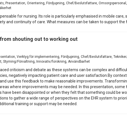
ats, Presentation, Orientering, Fördjupning, Chef/Beslutsfattare, Omsorgspersonal
säkerhet
spensable for nursing. Its role is particularly emphasised in mobile care,
fety and continuity of care. What measures can be taken to support the 
from shouting out to working out
resentation, Verktyg för implementering, Fördjupning, Chef/Beslutsfattare, Teknik
t, Styrning/Förvaltning, Innovativ/forskning, Användbarhet
ced criticism and debate as these systems can be complex and difficult f
encies, negatively impacting patient care and user satisfaction.By contex
 and use this feedback to make reasonable improvements. Transforming 
ic areas where improvements may be needed. In this presentation, some 
 have been disappointed or when they felt that something could be work
ations to gather a wide range of perspectives on the EHR system to prio
dditional training or support may be needed.