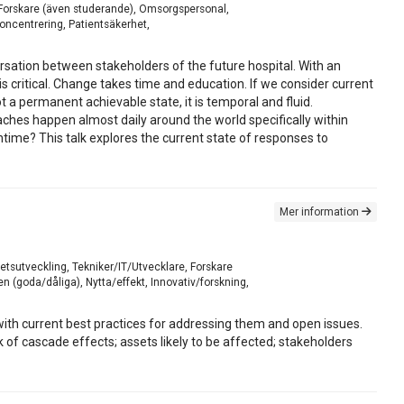
e, Forskare (även studerande), Omsorgspersonal,
soncentrering, Patientsäkerhet,
rsation between stakeholders of the future hospital. With an
is critical. Change takes time and education. If we consider current
t a permanent achievable state, it is temporal and fluid.
aches happen almost daily around the world specifically within
time? This talk explores the current state of responses to
Mer information
hetsutveckling, Tekniker/IT/Utvecklare, Forskare
 (goda/dåliga), Nytta/effekt, Innovativ/forskning,
 with current best practices for addressing them and open issues.
k of cascade effects; assets likely to be affected; stakeholders