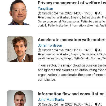
Privacy management of welfare te
Yang Bian
Onsdag 24 maj 2023
14:30 - 15:00
A6
Informationssäkerhet, English, Enbart på plats, Pr
Omsorgspersonal, Vårdpersonal, Patientorganisatione
Juridik, Patientsäkerhet, Informationssäkerhet, Anvä
Accelerate innovation with modern
Johan Tordsson
Onsdag 24 maj 2023
15:30 - 16:00
A6
Informationssäkerhet, English, Förinspelat + På pl
verkligheten (goda/dåliga), Nytta/effekt, Styrning/F
In our sector, the major cloud discussion the 
and ignores the cloud as an outsourcing model
organization to accelerate the pace of innova
compliance.
Information flow and consultation
Juha-Matti Ranta
Onsdag 24 maj 2023
16:00 - 16:30
A6