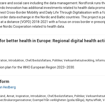
are and social care including the data management. Nordforsk runs t
rdic Innovation has additional investments related to health data promo
st Cross-Border Mobility and Daily Life Through Digitalisation with a f
order data exchange in the Nordic and Baltic countries. The project is pa
re at a distance (VOPD) 2018-2021 with a focus on cross border e-prescr
he Nordic Cooperation related to health data.
for better health in Europe: Regional digital health ac
piration, Introduktion, Chef/Beslutsfattare, Politiker, Verksamhetsutveckling, Info
action plan for the WHO European Region 2023–2030.
tform
an Hedberg
esänd, Annat, Inspiration, Introduktion, Chef/Beslutsfattare, Politiker, Verksamhet
er/Brukarorganisationer, Exempel från verkligheten (goda/dåliga), Nytta/effekt, 