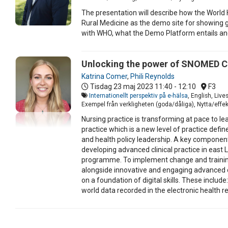
The presentation will describe how the Worl
Rural Medicine as the demo site for showing g
with WHO, what the Demo Platform entails and 
Unlocking the power of SNOMED CT 
Katrina Comer
,
Phili Reynolds
Tisdag 23 maj 2023
11:40 - 12:10
F3
Internationellt perspektiv på e-hälsa
, English, Liv
Exempel från verkligheten (goda/dåliga), Nytta/eff
Nursing practice is transforming at pace to 
practice which is a new level of practice defin
and health policy leadership. A key component
developing advanced clinical practice in east
programme. To implement change and training, 
alongside innovative and engaging advanced cli
on a foundation of digital skills. These incl
world data recorded in the electronic health r