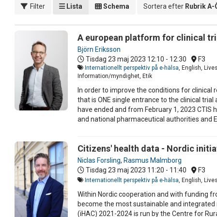
Filter
Lista
Schema
Sortera efter
Rubrik A-
A european platform for clinical tr
Björn Eriksson
Tisdag 23 maj 2023
12:10 - 12:30
F3
Internationellt perspektiv på e-hälsa
, English, Liv
Information/myndighet, Etik
In order to improve the conditions for clinical 
that is ONE single entrance to the clinical tri
have ended and from February 1, 2023 CTIS ha
and national pharmaceutical authorities and
Citizens' health data - Nordic initi
Niclas Forsling
,
Rasmus Malmborg
Tisdag 23 maj 2023
11:20 - 11:40
F3
Internationellt perspektiv på e-hälsa
, English, Live
Within Nordic cooperation and with funding fro
become the most sustainable and integrated r
(iHAC) 2021-2024 is run by the Centre for Rur