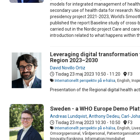
models for integrated management of healthc
secondary use of health data for research. No
presidency project 2021-2023, World's Smoothe
published the report Baseline study of cross-b
carried out in the Nordic project Care and ca
introduction related to what happens within t
Leveraging digital transformation 
Region 2023–2030
David Novillo Ortiz
Tisdag 23 maj 2023
10:50 - 11:20
F3
Internationellt perspektiv på e-hälsa
, English, Ins
Presentation of the Regional digital health 
Sweden - a WHO Europe Demo Pla
Andreas Lundqvist
,
Anthony Dedeu
,
Carl-Joh
Tisdag 23 maj 2023
10:30 - 10:50
F3
Internationellt perspektiv på e-hälsa
, English, Liv
Omsorgspersonal, Vårdpersonal, Patientorganisation
Innovativ/forskning, Information/myndighet