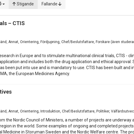
Ö
Stigande
Fallande
ials – CTIS
esänd, Annat, Orientering, Fördjupning, Chef/Beslutsfattare, Forskare (även studera
research in Europe and to stimulate multinational clinical trials, CTIS - cl
al application and includes both the drug application and ethical approva
s been put into use and is mandatory to use. CTIS has been built and i
 EMA, the European Medicines Agency.
atives
sänd, Annat, Orientering, Introduktion, Chef/Beslutsfattare, Politiker, Välfärdsutvec
m the Nordic Council of Ministers, a number of projects are underway as
egion in the world. Some examples of ongoing and completed projects a
al Medicine in Storuman Sweden and the Nordic Welfare centre. The proje