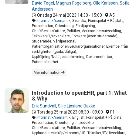
David Tegel
,
Magnus Fogelberg
,
Olle Karlsson
,
Sofia
Andersson
Onsdag 24 maj 2023
14:30 - 15:00
A5
Informatik/semantik
, Svenska, Förinspelat + På plats,
Presentation, Orientering, Fördjupning,
Chef/Beslutsfattare, Politiker, Verksamhetsutveckling,
Tekniker/IT/Utvecklare, Forskare (även studerande),
Studerande, Vårdpersonal,
Patientorganisationer/Brukarorganisationer, Exempel från
verkligheten (goda/dåliga),
Uppföljning/Nulägesbeskrivning, Dokumentation,
Patientsäkerhet
Mer information
Introduction to openEHR, part 1: What
& Why
Erik Sundvall
,
Silje Ljosland Bakke
Torsdag 25 maj 2023
08:30 - 09:00
F1
Informatik/semantik
, English, Förinspelat + På plats,
Presentation, Orientering, Introduktion,
Chef/Beslutsfattare, Politiker, Verksamhetsutveckling,
Upphandlare/inköp/ekonomi/HR, Tekniker/IT/Utvecklare,