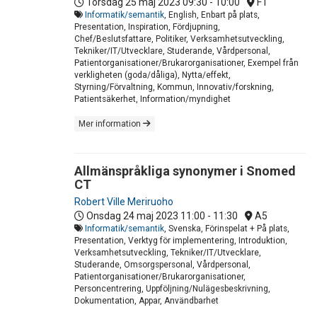
Torsdag 25 maj 2023
09:30 - 10:00
F1
Informatik/semantik
, English, Enbart på plats,
Presentation, Inspiration, Fördjupning,
Chef/Beslutsfattare, Politiker, Verksamhetsutveckling,
Tekniker/IT/Utvecklare, Studerande, Vårdpersonal,
Patientorganisationer/Brukarorganisationer, Exempel från
verkligheten (goda/dåliga), Nytta/effekt,
Styrning/Förvaltning, Kommun, Innovativ/forskning,
Patientsäkerhet, Information/myndighet
Mer information
Allmänspråkliga synonymer i Snomed
CT
Robert Ville Meriruoho
Onsdag 24 maj 2023
11:00 - 11:30
A5
Informatik/semantik
, Svenska, Förinspelat + På plats,
Presentation, Verktyg för implementering, Introduktion,
Verksamhetsutveckling, Tekniker/IT/Utvecklare,
Studerande, Omsorgspersonal, Vårdpersonal,
Patientorganisationer/Brukarorganisationer,
Personcentrering, Uppföljning/Nulägesbeskrivning,
Dokumentation, Appar, Användbarhet