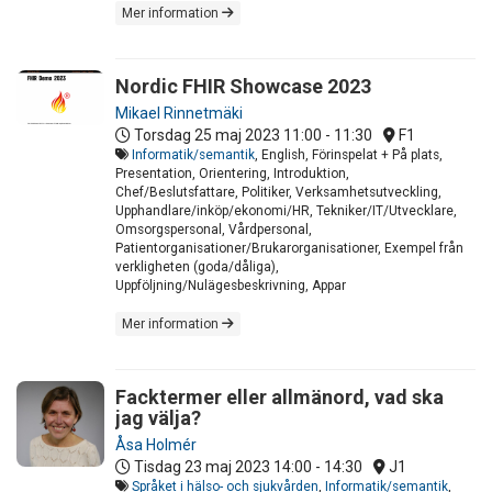
Mer information
Nordic FHIR Showcase 2023
Mikael Rinnetmäki
Torsdag 25 maj 2023
11:00 - 11:30
F1
Informatik/semantik
, English, Förinspelat + På plats,
Presentation, Orientering, Introduktion,
Chef/Beslutsfattare, Politiker, Verksamhetsutveckling,
Upphandlare/inköp/ekonomi/HR, Tekniker/IT/Utvecklare,
Omsorgspersonal, Vårdpersonal,
Patientorganisationer/Brukarorganisationer, Exempel från
verkligheten (goda/dåliga),
Uppföljning/Nulägesbeskrivning, Appar
Mer information
Facktermer eller allmänord, vad ska
jag välja?
Åsa Holmér
Tisdag 23 maj 2023
14:00 - 14:30
J1
Språket i hälso- och sjukvården
,
Informatik/semantik
,