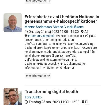
Mer information
Erfarenheter av att bedöma Nationella
gemensamma e-hälsospecifikationer
Manne Andersson
,
Vivéca BusckHåkans
Onsdag 24 maj 2023
16:00 - 16:30
A5
Informatik/semantik
, Svenska, Förinspelat + På plats,
Presentation, Orientering, Introduktion,
Chef/Beslutsfattare, Politiker, Verksamhetsutveckling,
Upphandlare/inköp/ekonomi/HR, Tekniker/IT/Utvecklare,
Forskare (även studerande), Studerande, Exempel från
verkligheten (goda/dåliga), Nytta/effekt,
Välfärdsutveckling, Styrning/Förvaltning,
Uppföljning/Nulägesbeskrivning, Dokumentation,
Information/myndighet, Användbarhet
Mer information
Transforming digital health
Toni Suihko
Torsdag 25 maj 2023
11:30 - 12:00
F1