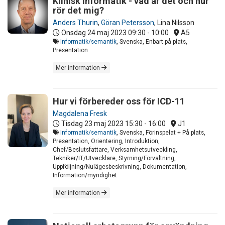
Klinisk Informatik - vad är det och hur
rör det mig?
Anders Thurin
,
Göran Petersson
,
Lina Nilsson
Onsdag 24 maj 2023
09:30 - 10:00
A5
Informatik/semantik
, Svenska, Enbart på plats,
Presentation
Mer information
Hur vi förbereder oss för ICD-11
Magdalena Fresk
Tisdag 23 maj 2023
15:30 - 16:00
J1
Informatik/semantik
, Svenska, Förinspelat + På plats,
Presentation, Orientering, Introduktion,
Chef/Beslutsfattare, Verksamhetsutveckling,
Tekniker/IT/Utvecklare, Styrning/Förvaltning,
Uppföljning/Nulägesbeskrivning, Dokumentation,
Information/myndighet
Mer information