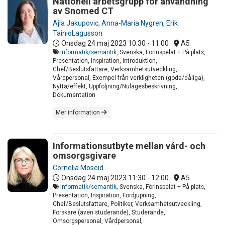
Nationell arbetsgrupp för användning
av Snomed CT
Ajla Jakupovic
,
Anna-Maria Nygren
,
Erik
TainioLagusson
Onsdag 24 maj 2023
10:30 - 11:00
A5
Informatik/semantik
, Svenska, Förinspelat + På plats,
Presentation, Inspiration, Introduktion,
Chef/Beslutsfattare, Verksamhetsutveckling,
Vårdpersonal, Exempel från verkligheten (goda/dåliga),
Nytta/effekt, Uppföljning/Nulägesbeskrivning,
Dokumentation
Mer information
Informationsutbyte mellan vård- och
omsorgsgivare
Cornelia Moseid
Onsdag 24 maj 2023
11:30 - 12:00
A5
Informatik/semantik
, Svenska, Förinspelat + På plats,
Presentation, Inspiration, Fördjupning,
Chef/Beslutsfattare, Politiker, Verksamhetsutveckling,
Forskare (även studerande), Studerande,
Omsorgspersonal, Vårdpersonal,