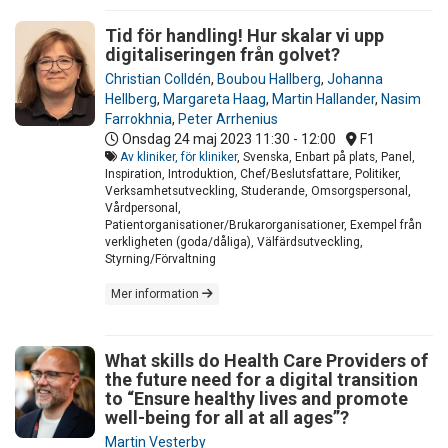
Tid för handling! Hur skalar vi upp
digitaliseringen från golvet?
Christian Colldén
,
Boubou Hallberg
,
Johanna
Hellberg
,
Margareta Haag
,
Martin Hallander
,
Nasim
Farrokhnia
,
Peter Arrhenius
Onsdag 24 maj 2023
11:30 - 12:00
F1
Av kliniker, för kliniker
, Svenska, Enbart på plats, Panel,
Inspiration, Introduktion, Chef/Beslutsfattare, Politiker,
Verksamhetsutveckling, Studerande, Omsorgspersonal,
Vårdpersonal,
Patientorganisationer/Brukarorganisationer, Exempel från
verkligheten (goda/dåliga), Välfärdsutveckling,
Styrning/Förvaltning
Mer information
What skills do Health Care Providers of
the future need for a digital transition
to “Ensure healthy lives and promote
well-being for all at all ages”?
Martin Vesterby