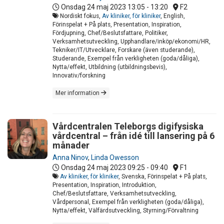
Onsdag 24 maj 2023
13:05 - 13:20
F2
Nordiskt fokus,
Av kliniker, för kliniker
, English,
Förinspelat + På plats, Presentation, Inspiration,
Fördjupning, Chef/Beslutsfattare, Politiker,
Verksamhetsutveckling, Upphandlare/inköp/ekonomi/HR,
Tekniker/IT/Utvecklare, Forskare (även studerande),
Studerande, Exempel från verkligheten (goda/dåliga),
Nytta/effekt, Utbildning (utbildningsbevis),
Innovativ/forskning
Mer information
Vårdcentralen Teleborgs digifysiska
vårdcentral – från idé till lansering på 6
månader
Anna Ninov
,
Linda Owesson
Onsdag 24 maj 2023
09:25 - 09:40
F1
Av kliniker, för kliniker
, Svenska, Förinspelat + På plats,
Presentation, Inspiration, Introduktion,
Chef/Beslutsfattare, Verksamhetsutveckling,
Vårdpersonal, Exempel från verkligheten (goda/dåliga),
Nytta/effekt, Välfärdsutveckling, Styrning/Förvaltning