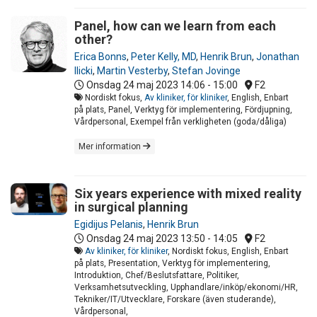
Panel, how can we learn from each
other?
Erica Bonns
,
Peter Kelly, MD
,
Henrik Brun
,
Jonathan
Ilicki
,
Martin Vesterby
,
Stefan Jovinge
Onsdag 24 maj 2023
14:06 - 15:00
F2
Nordiskt fokus,
Av kliniker, för kliniker
, English, Enbart
på plats, Panel, Verktyg för implementering, Fördjupning,
Vårdpersonal, Exempel från verkligheten (goda/dåliga)
Mer information
Six years experience with mixed reality
in surgical planning
Egidijus Pelanis
,
Henrik Brun
Onsdag 24 maj 2023
13:50 - 14:05
F2
Av kliniker, för kliniker
, Nordiskt fokus, English, Enbart
på plats, Presentation, Verktyg för implementering,
Introduktion, Chef/Beslutsfattare, Politiker,
Verksamhetsutveckling, Upphandlare/inköp/ekonomi/HR,
Tekniker/IT/Utvecklare, Forskare (även studerande),
Vårdpersonal,