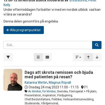
13:00-15:00 Nordisk utblick modererat av
Erica Bonns
,
Peter
Kelly
Under eftermiddagen fortsätter vi med en nordisk utblick. vad kan
vi lära av varandra?
Denna delen genomförs på engelska.
Alla programpunkter
Dags att skrota remissen och bjuda
med patienten på resan?
Katarina Wettin
,
Magnus Röjvall
Onsdag 24 maj 2023
11:00 - 11:15
F1
Av kliniker, för kliniker
, Svenska, Förinspelat + På plats,
Presentation, Inspiration, Fördjupning,
Chef/Beslutsfattare, Politiker, Verksamhetsutveckling,
Studerande, Vårdpersonal,