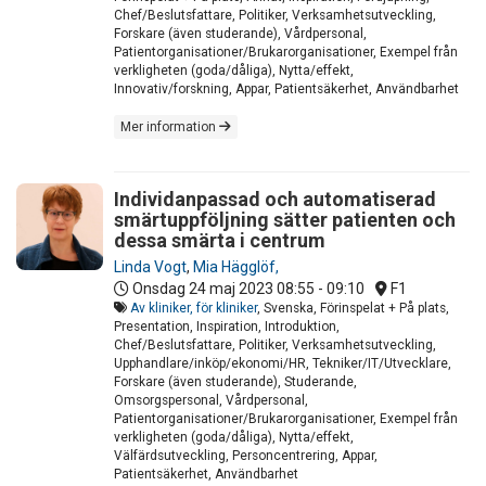
Chef/Beslutsfattare, Politiker, Verksamhetsutveckling,
Forskare (även studerande), Vårdpersonal,
Patientorganisationer/Brukarorganisationer, Exempel från
verkligheten (goda/dåliga), Nytta/effekt,
Innovativ/forskning, Appar, Patientsäkerhet, Användbarhet
Mer information
Individanpassad och automatiserad
smärtuppföljning sätter patienten och
dessa smärta i centrum
Linda Vogt
,
Mia Hägglöf,
Onsdag 24 maj 2023
08:55 - 09:10
F1
Av kliniker, för kliniker
, Svenska, Förinspelat + På plats,
Presentation, Inspiration, Introduktion,
Chef/Beslutsfattare, Politiker, Verksamhetsutveckling,
Upphandlare/inköp/ekonomi/HR, Tekniker/IT/Utvecklare,
Forskare (även studerande), Studerande,
Omsorgspersonal, Vårdpersonal,
Patientorganisationer/Brukarorganisationer, Exempel från
verkligheten (goda/dåliga), Nytta/effekt,
Välfärdsutveckling, Personcentrering, Appar,
Patientsäkerhet, Användbarhet