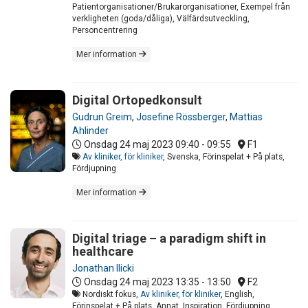
Patientorganisationer/Brukarorganisationer, Exempel från
verkligheten (goda/dåliga), Välfärdsutveckling,
Personcentrering
Mer information
Digital Ortopedkonsult
Gudrun Greim
,
Josefine Rössberger
,
Mattias
Ahlinder
Onsdag 24 maj 2023
09:40 - 09:55
F1
Av kliniker, för kliniker
, Svenska, Förinspelat + På plats,
Fördjupning
Mer information
Digital triage – a paradigm shift in
healthcare
Jonathan Ilicki
Onsdag 24 maj 2023
13:35 - 13:50
F2
Nordiskt fokus,
Av kliniker, för kliniker
, English,
Förinspelat + På plats, Annat, Inspiration, Fördjupning,