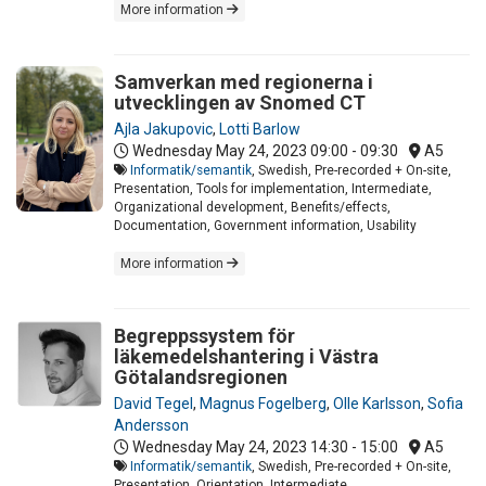
More information
Samverkan med regionerna i
utvecklingen av Snomed CT
Ajla Jakupovic
,
Lotti Barlow
Wednesday May 24, 2023
09:00 - 09:30
A5
Informatik/semantik
, Swedish, Pre-recorded + On-site,
Presentation, Tools for implementation, Intermediate,
Organizational development, Benefits/effects,
Documentation, Government information, Usability
More information
Begreppssystem för
läkemedelshantering i Västra
Götalandsregionen
David Tegel
,
Magnus Fogelberg
,
Olle Karlsson
,
Sofia
Andersson
Wednesday May 24, 2023
14:30 - 15:00
A5
Informatik/semantik
, Swedish, Pre-recorded + On-site,
Presentation, Orientation, Intermediate,