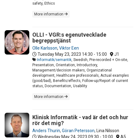
safety, Ethics
More information
OLLI - VGR:s egenutvecklade
begreppstjänst
Olle Karlsson
,
Viktor Een
Tuesday May 23, 2023
14:30 - 15:00
J1
Informatik/semantik
, Swedish, Pre-recorded + On-site,
Presentation, Orientation, Introductory,
Management/decision makers, Organizational
development, Healthcare professionals, Actual examples
(good/bad), Benefits/effects, Follow-up/Report of current
status, Documentation, Usability
More information
Klinisk Informatik - vad är det och hur
rör det mig?
Anders Thurin
,
Göran Petersson
,
Lina Nilsson
Wednesday May 24, 2023
09:30 - 10:00
A5