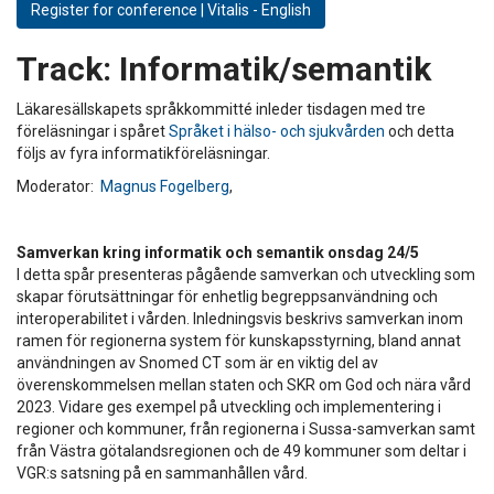
Register for conference | Vitalis - English
Track:
Informatik/semantik
Läkaresällskapets språkkommitté inleder tisdagen med tre
föreläsningar i spåret
Språket i hälso- och sjukvården
och detta
följs av fyra informatikföreläsningar.
Moderator:
Magnus Fogelberg
,
Samverkan kring informatik och semantik onsdag 24/5
I detta spår presenteras pågående samverkan och utveckling som
skapar förutsättningar för enhetlig begreppsanvändning och
interoperabilitet i vården. Inledningsvis beskrivs samverkan inom
ramen för regionerna system för kunskapsstyrning, bland annat
användningen av Snomed CT som är en viktig del av
överenskommelsen mellan staten och SKR om God och nära vård
2023. Vidare ges exempel på utveckling och implementering i
regioner och kommuner, från regionerna i Sussa-samverkan samt
från Västra götalandsregionen och de 49 kommuner som deltar i
VGR:s satsning på en sammanhållen vård.