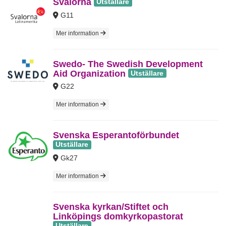
Svalorna
Utställare
G11
Mer information
Swedo- The Swedish Development
Aid Organization
Utställare
G22
Mer information
Svenska Esperantoförbundet
Utställare
Gk27
Mer information
Svenska kyrkan/Stiftet och
Linköpings domkyrkopastorat
Utställare