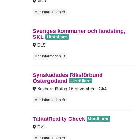
M23
Mer information
Sveriges kommuner och landsting,
SKL
Utställare
G15
Mer information
Synskadades Riksförbund
Östergötland
Utställare
Bokbord lördag 16 november - Gk4
Mer information
Talita/Reality Check
Utställare
Gk1
Mer information