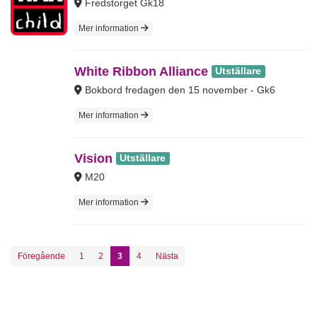
Fredstorget Gk18
Mer information
White Ribbon Alliance
Utställare
Bokbord fredagen den 15 november - Gk6
Mer information
Vision
Utställare
M20
Mer information
Föregående
1
2
3
4
Nästa