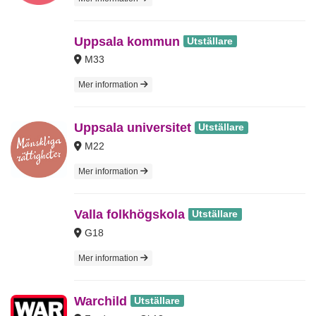
Uppsala kommun
Utställare
M33
Mer information
Uppsala universitet
Utställare
M22
Mer information
Valla folkhögskola
Utställare
G18
Mer information
Warchild
Utställare