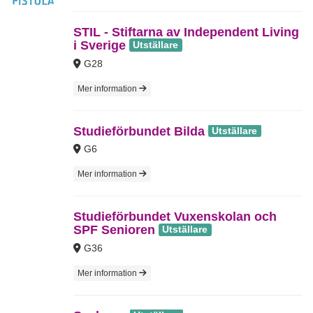
STIL - Stiftarna av Independent Living
i Sverige
Utställare
G28
Mer information
Studieförbundet Bilda
Utställare
G6
Mer information
Studieförbundet Vuxenskolan och
SPF Senioren
Utställare
G36
Mer information