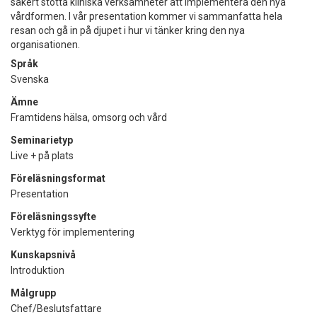
säkert stötta kliniska verksamheter att implementera den nya
vårdformen. I vår presentation kommer vi sammanfatta hela
resan och gå in på djupet i hur vi tänker kring den nya
organisationen.
Språk
Svenska
Ämne
Framtidens hälsa, omsorg och vård
Seminarietyp
Live + på plats
Föreläsningsformat
Presentation
Föreläsningssyfte
Verktyg för implementering
Kunskapsnivå
Introduktion
Målgrupp
Chef/Beslutsfattare