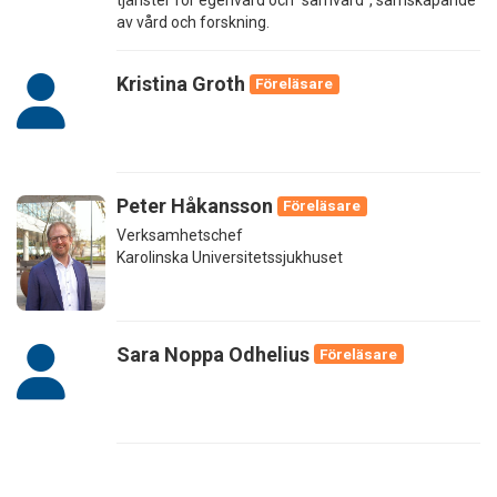
tjänster för egenvård och "samvård", samskapande
av vård och forskning.
Kristina Groth
Föreläsare
Peter Håkansson
Föreläsare
Verksamhetschef
Karolinska Universitetssjukhuset
Sara Noppa Odhelius
Föreläsare