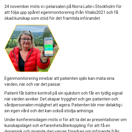
24 november möts vi i pelarsalen på Norra Latin i Stockholm för
att följa upp spåret egenmonitorering ifrån Vitalis2021 och få
ökad kunskap som stöd för det framtida införandet.
Egenmonitorering innebär att patienten själv kan mäta sina
värden, när och var det passar.
Patient får bättre kontroll på sin sjukdom och får en tydlig signal
när värden avviker. Det skapar trygghet och ger patienten och
vårdpersonalen möjlighet att agera. Patienten blir mer delaktig i
sin egen vård och det kan också stödja anhöriga.
Under konferensdagen möts vi för att ta del av presentationer om
kunskapsläget och erfarenhetsåterkoppling. För att få en
dynamisk och givande dag varvas föredrag om införande från