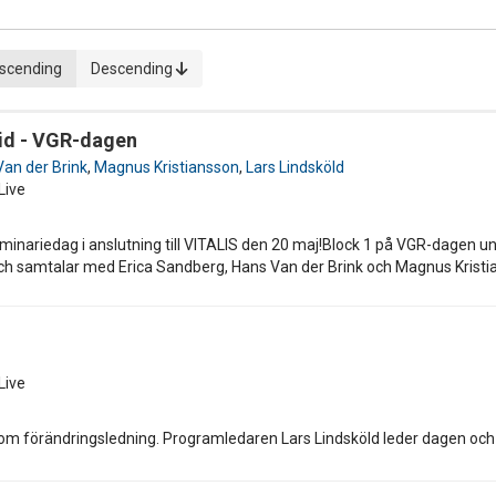
scending
Descending
tid - VGR-dagen
an der Brink
,
Magnus Kristiansson
,
Lars Lindsköld
Live
inariedag i anslutning till VITALIS den 20 maj!Block 1 på VGR-dagen u
ch samtalar med Erica Sandberg, Hans Van der Brink och Magnus Kristi
Live
om förändringsledning. Programledaren Lars Lindsköld leder dagen o