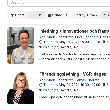
Filters
List
Schedule
Sort by
Time
A
Inledning + Innovationer och fram
Ann-Marie Schaffrath
,
Erica Sandberg
,
Hans V
Thursday May 20, 2021
09:00 - 09:15
2. 
VGR-Dagen
, Svenska, Live
Välkommen till Västra Götalandsregionens sem
Programledaren Lars Lindsköld leder dagen o
Förändringsledning - VGR-dagen
Ann-Marie Schaffrath
,
Tomas Lindroth
Thursday May 20, 2021
10:30 - 12:00
2. 
VGR-Dagen
, Svenska, Live
Block 2 på VGR-dagen under VITALIS handlar 