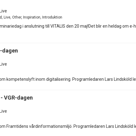
Live
 Live, Other, Inspiration, Introduktion
inariedag i anslutning till VITALIS den 20 maj!Det blir en heldag om 
R-dagen
Live
om kompetenslyft inom digitalisering. Programledaren Lars Lindsköld 
 - VGR-dagen
Live
om Framtidens vårdinformationsmiljö. Programledaren Lars Lindsköld 