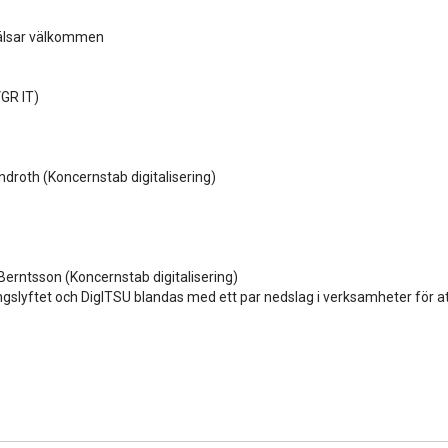
 hälsar välkommen
GR IT)
ndroth (Koncernstab digitalisering)
Berntsson (Koncernstab digitalisering)
ngslyftet och DigITSU blandas med ett par nedslag i verksamheter för att