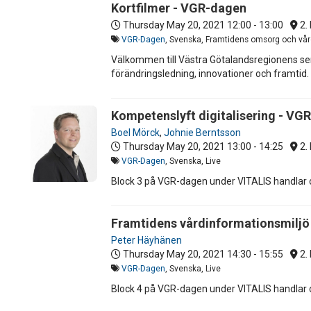
Kortfilmer - VGR-dagen
Thursday May 20, 2021
12:00 - 13:00
2. 
VGR-Dagen
, Svenska, Framtidens omsorg och vård,
Välkommen till Västra Götalandsregionens sem
förändringsledning, innovationer och framtid.
Kompetenslyft digitalisering - VG
Boel Mörck
,
Johnie Berntsson
Thursday May 20, 2021
13:00 - 14:25
2. 
VGR-Dagen
, Svenska, Live
Block 3 på VGR-dagen under VITALIS handlar 
Framtidens vårdinformationsmiljö
Peter Häyhänen
Thursday May 20, 2021
14:30 - 15:55
2. 
VGR-Dagen
, Svenska, Live
Block 4 på VGR-dagen under VITALIS handlar 