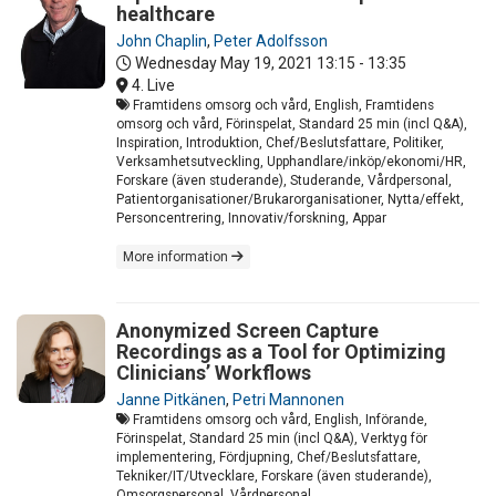
healthcare
John Chaplin
,
Peter Adolfsson
Wednesday May 19, 2021
13:15 - 13:35
4. Live
Framtidens omsorg och vård, English, Framtidens
omsorg och vård, Förinspelat, Standard 25 min (incl Q&A),
Inspiration, Introduktion, Chef/Beslutsfattare, Politiker,
Verksamhetsutveckling, Upphandlare/inköp/ekonomi/HR,
Forskare (även studerande), Studerande, Vårdpersonal,
Patientorganisationer/Brukarorganisationer, Nytta/effekt,
Personcentrering, Innovativ/forskning, Appar
More information
Anonymized Screen Capture
Recordings as a Tool for Optimizing
Clinicians’ Workflows
Janne Pitkänen
,
Petri Mannonen
Framtidens omsorg och vård, English, Införande,
Förinspelat, Standard 25 min (incl Q&A), Verktyg för
implementering, Fördjupning, Chef/Beslutsfattare,
Tekniker/IT/Utvecklare, Forskare (även studerande),
Omsorgspersonal, Vårdpersonal,