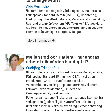
to change with it
Aldo Vermiglio
Framtidens omsorg och vård, English, Annat, eHälsa,
Förinspelat, Standard 25 min (incl Q&A), Orientering,
Fördjupning, Chef/Beslutsfattare, Verksamhetsutveckling,
Upphandlare/inköp/ekonomi/HR, Tekniker/IT/Utvecklare,
Studerande, Patientorganisationer/Brukarorganisationer,
Exempel från verkligheten (goda/dåliga)
More information
Mellan Pod och Patient - hur ändras
arbetet när vården blir digital?
Gudbjörg Erlingsdóttir
Framtidens omsorg och vård, Svenska, Annat, eHälsa,
Förinspelat, Standard 25 min (incl Q&A), Inspiration,
Introduktion, Chef/Beslutsfattare, Politiker,
Verksamhetsutveckling, Upphandlare/inköp/ekonomi/HR,
Forskare (även studerande), Studerande,
Omsorgspersonal, Vårdpersonal,
Patientorganisationer/Brukarorganisationer, Exempel från
verkligheten (goda/dåliga), Nytta/effekt, Utbildning
(utbildningsbevis), Välfärdsutveckling, Personcentrering,
Innovativ/forskning, Uppföljning/Nulägesbeskrivning