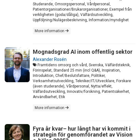
Studerande, Omsorgspersonal, Vårdpersonal,
Patientorganisationer/Brukarorganisationer, Exempel från
verkligheten (goda/dåliga), Välfärdsutveckling,
Uppföljning/Nulägesbeskrivning, Information/myndighet
More information
Mognadsgrad AI inom offentlig sektor
Alexander Rosén
Framtidens omsorg och vård, Svenska, Välfärdsteknik,
Förinspelat, Standard 25 min (incl Q&A), Inspiration,
Introduktion, Chef/Beslutsfattare, Politiker,
Verksamhetsutveckling, Tekniker/IT/Utvecklare, Forskare
(även studerande), Vårdpersonal, Nytta/effekt,
Välfärdsutveckling, Innovativ/forskning, Patientsäkerhet,
Användbarhet, Etik
More information
Fyra år kvar– hur långt har vi kommit i
strategin för genomförandet av Vision