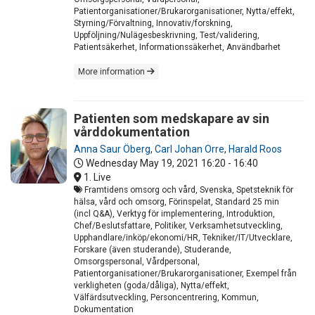
Patientorganisationer/Brukarorganisationer, Nytta/effekt,
Styrning/Förvaltning, Innovativ/forskning,
Uppföljning/Nulägesbeskrivning, Test/validering,
Patientsäkerhet, Informationssäkerhet, Användbarhet
More information
Patienten som medskapare av sin
vårddokumentation
Anna Saur Öberg
,
Carl Johan Orre
,
Harald Roos
Wednesday May 19, 2021
16:20 - 16:40
1. Live
Framtidens omsorg och vård, Svenska, Spetsteknik för
hälsa, vård och omsorg, Förinspelat, Standard 25 min
(incl Q&A), Verktyg för implementering, Introduktion,
Chef/Beslutsfattare, Politiker, Verksamhetsutveckling,
Upphandlare/inköp/ekonomi/HR, Tekniker/IT/Utvecklare,
Forskare (även studerande), Studerande,
Omsorgspersonal, Vårdpersonal,
Patientorganisationer/Brukarorganisationer, Exempel från
verkligheten (goda/dåliga), Nytta/effekt,
Välfärdsutveckling, Personcentrering, Kommun,
Dokumentation