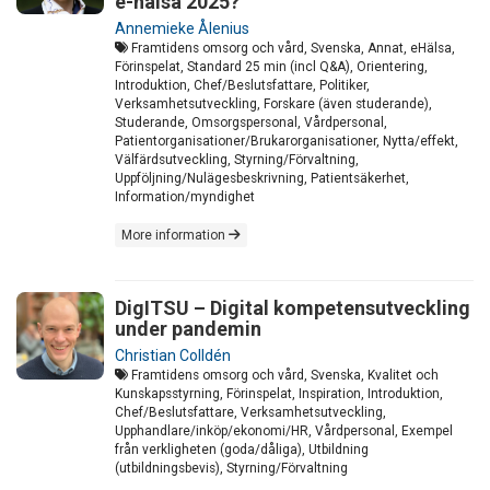
e-hälsa 2025?
Annemieke Ålenius
Framtidens omsorg och vård, Svenska, Annat, eHälsa,
Förinspelat, Standard 25 min (incl Q&A), Orientering,
Introduktion, Chef/Beslutsfattare, Politiker,
Verksamhetsutveckling, Forskare (även studerande),
Studerande, Omsorgspersonal, Vårdpersonal,
Patientorganisationer/Brukarorganisationer, Nytta/effekt,
Välfärdsutveckling, Styrning/Förvaltning,
Uppföljning/Nulägesbeskrivning, Patientsäkerhet,
Information/myndighet
More information
DigITSU – Digital kompetensutveckling
under pandemin
Christian Colldén
Framtidens omsorg och vård, Svenska, Kvalitet och
Kunskapsstyrning, Förinspelat, Inspiration, Introduktion,
Chef/Beslutsfattare, Verksamhetsutveckling,
Upphandlare/inköp/ekonomi/HR, Vårdpersonal, Exempel
från verkligheten (goda/dåliga), Utbildning
(utbildningsbevis), Styrning/Förvaltning