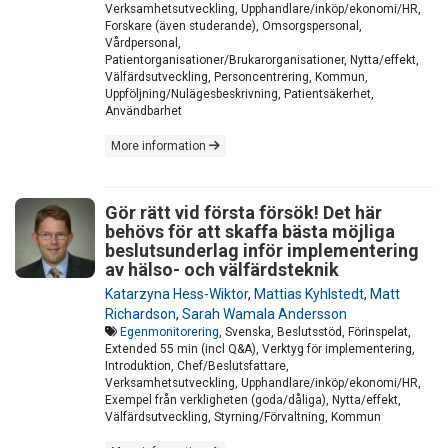
Verksamhetsutveckling, Upphandlare/inköp/ekonomi/HR,
Forskare (även studerande), Omsorgspersonal,
Vårdpersonal,
Patientorganisationer/Brukarorganisationer, Nytta/effekt,
Välfärdsutveckling, Personcentrering, Kommun,
Uppföljning/Nulägesbeskrivning, Patientsäkerhet,
Användbarhet
More information
Gör rätt vid första försök! Det här
behövs för att skaffa bästa möjliga
beslutsunderlag inför implementering
av hälso- och välfärdsteknik
Katarzyna Hess-Wiktor
,
Mattias Kyhlstedt
,
Matt
Richardson
,
Sarah Wamala Andersson
Egenmonitorering
, Svenska, Beslutsstöd, Förinspelat,
Extended 55 min (incl Q&A), Verktyg för implementering,
Introduktion, Chef/Beslutsfattare,
Verksamhetsutveckling, Upphandlare/inköp/ekonomi/HR,
Exempel från verkligheten (goda/dåliga), Nytta/effekt,
Välfärdsutveckling, Styrning/Förvaltning, Kommun