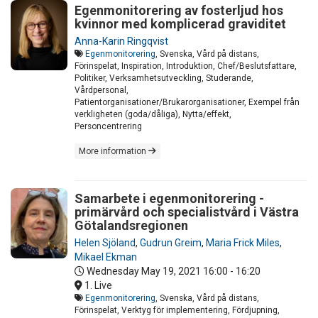
Egenmonitorering av fosterljud hos
kvinnor med komplicerad graviditet
Anna-Karin Ringqvist
Egenmonitorering
, Svenska, Vård på distans,
Förinspelat, Inspiration, Introduktion, Chef/Beslutsfattare,
Politiker, Verksamhetsutveckling, Studerande,
Vårdpersonal,
Patientorganisationer/Brukarorganisationer, Exempel från
verkligheten (goda/dåliga), Nytta/effekt,
Personcentrering
More information
Samarbete i egenmonitorering -
primärvård och specialistvård i Västra
Götalandsregionen
Helen Sjöland
,
Gudrun Greim
,
Maria Frick Miles
,
Mikael Ekman
Wednesday May 19, 2021
16:00 - 16:20
1. Live
Egenmonitorering
, Svenska, Vård på distans,
Förinspelat, Verktyg för implementering, Fördjupning,