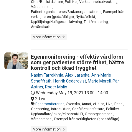
Chef/Beslutsfattare, Politiker, Verksamhetsutveckling,
Vårdpersonal,
Patientorganisationer/Brukarorganisationer, Exempel från
verkligheten (goda/dåliga), Nytta/effekt,
Uppföljning/Nulägesbeskrivning, Test/validering,
Användbarhet
More information
Egenmonitorering - effektiv vårdform
som ger patienten större frihet, bättre
kontroll och ökad trygghet
Nasim Farrokhnia
,
Alex Jaranka
,
Ann-Marie
Schaffrath
,
Henrik Cederqvist
,
Marie Morell
,
Pär
Astner
,
Roger Molin
Wednesday May 19, 2021
13:00 - 14:00
2. Live
Egenmonitorering
, Svenska, Annat, eHälsa, Live, Panel,
Orientering, Introduktion, Chef/Beslutsfattare, Politiker,
Upphandlare/inköp/ekonomi/HR, Omsorgspersonal,
Vårdpersonal, Exempel från verkligheten (goda/dåliga)
More information