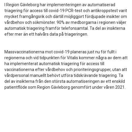
I Region Gävleborg har implementeringen av automatiserad
triagering för access till covid-19 PCR-test och antikroppstest varit
mycket framgångsrik och därtill möjliggjort fördjupade insikter om
vårdbehov och sökmönster. 90% av medborgarna i regionen väljer
automatisk triagering framför telefonsamtal. Ta del av insikterna
efter mer än ett halvårs data på triageringen.
Massvaccinationerna mot covid-19 planeras just nu för fullt i
regionerna och vid tidpunkten för Vitalis kommer några av dem att
ha implementerat automatisk triagering för access till
vaccinationerna efter vårdbehov och prioriteringsgrupper, utan att
vårdpersonal manuellt behövt utföra tidskrävande triagering. Ta
del av insikterna från den största automatiseringen av ett enskild
patientflöde som Region Gävleborg genomfört under våren 2021.