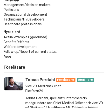
Management/decision makers
Politicians
Organizational development
Technicians/IT/Developers
Healthcare professionals
Nyckelord
Actual examples (good/bad)
Benefits/effects
Welfare development,
Follow-up/Report of current status,
Apps
Föreläsare
Tobias Perdahl
Föreläsare
Utställare
Vice VD, Medicinsk chef
Platform24
Tobias Perdahl, specialist i internmedicin,
medgrundare och Chief Medical Officer och vice VD
på Platform24 Healthcare AB. Tobias har jobbat