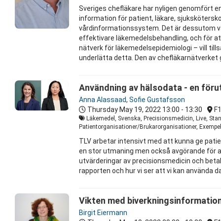
Sveriges chefläkare har nyligen genomfört en 
information för patient, läkare, sjuksköters
vårdinformationssystem. Det är dessutom väl
effektivare läkemedelsbehandling, och för at
nätverk för läkemedelsepidemiologi – vill ti
underlätta detta. Den av chefläkarnätverket
Användning av hälsodata - en förut
Anna Alassaad
,
Sofie Gustafsson
Thursday May 19, 2022
13:00 - 13:30
F
Läkemedel, Svenska, Precisionsmedicin, Live, Stand
Patientorganisationer/Brukarorganisationer, Exempel
TLV arbetar intensivt med att kunna ge patien
en stor utmaning men också avgörande för att
utvärderingar av precisionsmedicin och betal
rapporten och hur vi ser att vi kan använda dat
Vikten med biverkningsinformation
Birgit Eiermann