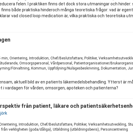
ducera felen. I praktiken finns det dock stora utmaningar och hinder: 
 finns både praktiska hinderoch många teoretiska frågor: vad är egentli
rklarar vad closed loop medication är, vilka praktiska och teoretiska
dagen
1
 min, Orientering, Introduktion, Chef/Beslutsfattare, Politiker, Verksamhetsutvec
 Studerande, Omsorgspersonal, Vårdpersonal, Patientorganisationer/Brukarorganisa
 Styrning/Förvaltning, Kommun, Uppföljning/Nulägesbeskrivning, Dokumentation, Jur
nsam, aktuell bild av en patients läkemedelsbehandling. Ytterst är m
t i vardagen för vården, omsorgen, apoteken och patienterna?
rspektiv från patient, läkare och patientsäkerhetsenhe
jörk
1
Orientering, Introduktion, Chef/Beslutsfattare, Politiker, Verksamhetsutveckling,
från verkligheten (goda/dåliga), Utbildning (utbildningsbevis), Personcentrering