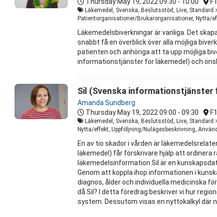
Thursday May 19, 2022
09:30 - 10:00
F
Läkemedel, Svenska, Beslutsstöd, Live, Standard 
Patientorganisationer/Brukarorganisationer, Nytta/ef
Läkemedelsbiverkningar är vanliga. Det skapar
snabbt få en överblick över alla möjliga bi
patienten och anhöriga att ta upp möjliga biv
informationstjänster för läkemedel) och önske
Sil (Svenska informationstjänster
Amanda Sundberg
Thursday May 19, 2022
09:00 - 09:30
F
Läkemedel, Svenska, Beslutsstöd, Live, Standard >
Nytta/effekt, Uppföljning/Nulägesbeskrivning, Använ
En av tio skador i vården är läkemedelsrelate
läkemedel) får förskrivare hjälp att ordinera
läkemedelsinformation.Sil är en kunskapsda
Genom att koppla ihop informationen i kunsk
diagnos, ålder och individuella medicinska för
då Sil? I detta föredrag beskriver vi hur reg
system. Dessutom visas en nyttokalkyl där 