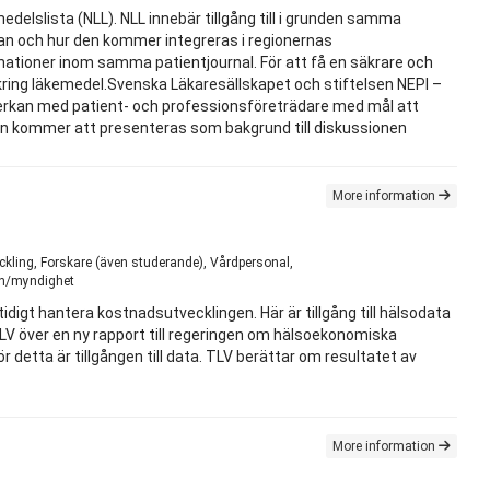
edelslista (NLL). NLL innebär tillgång till i grunden samma
lan och hur den kommer integreras i regionernas
ationer inom samma patientjournal. För att få en säkrare och
 kring läkemedel.Svenska Läkaresällskapet och stiftelsen NEPI –
mverkan med patient- och professionsföreträdare med mål att
den kommer att presenteras som bakgrund till diskussionen
More information
ckling, Forskare (även studerande), Vårdpersonal,
ion/myndighet
digt hantera kostnadsutvecklingen. Här är tillgång till hälsodata
LV över en ny rapport till regeringen om hälsoekonomiska
detta är tillgången till data. TLV berättar om resultatet av
More information