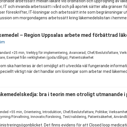
mordnade arbetssätt mellan läkare vid ordination och uppföljning av lä
rifter, IT och invanda arbetssätt i vård och på apotek sätter alla grä
ser föreskrifter, IT-lösningar och arbetssätt inte som begränsningar
skussion om morgondagens arbetssätt kring läkemedelslistan i hemmet
kemedel – Region Uppsalas arbete med förbättrad läk
röm
1
tandard >25 min, Verktyg för implementering, Avancerad, Chef/Beslutsfattare, Ver
e, Exempel från verkligheten (goda/dåliga), Patientsäkerhet
om ska hanteras är det omöjligt att utveckla väl fungerande informati
r speciellt viktigt när det handlar om lösningar som arbetar med läkem
kemedelskedja: bra i teorin men otroligt utmanande i 
1
tended >55 min, Orientering, Introduktion, Chef/Beslutsfattare, Politiker, Verksam
tyrning/Förvaltning, Innovativ/forskning, Test/validering, Patientsäkerhet, Använd
inistreringsögonblicket. Det finns evidens för att Closed loop medic