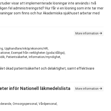
studier visar att implementerade lösningar inte används i två
gen fel administreringstid? Hur får vi en lösning som inte tar mer
 utmaningar som finns och hur Akademiska sjukhuset arbetar med
More information
kling, Upphandlare/inköp/ekonomi/HR,
tioner, Exempel från verkligheten (goda/dåliga),
idik, Patientsäkerhet, Information/myndighet,
ålet ökad patientsäkerhet och delaktighet, samt effektivare
ter inför Nationell läkmedelslista
More information
 Studerande, Omsorgspersonal, Vårdpersonal,