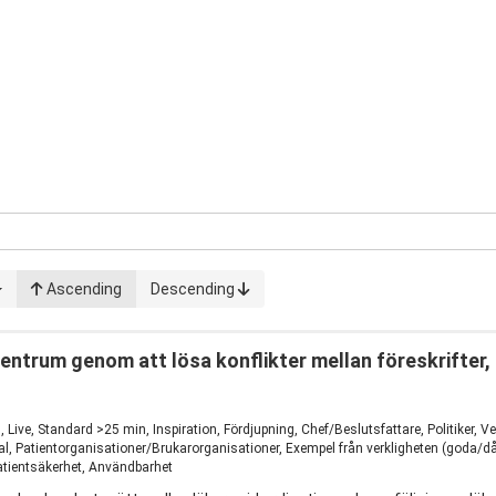
Ascending
Descending
centrum genom att lösa konflikter mellan föreskrifter,
1
ve, Standard >25 min, Inspiration, Fördjupning, Chef/Beslutsfattare, Politiker, V
, Patientorganisationer/Brukarorganisationer, Exempel från verkligheten (goda/dålig
atientsäkerhet, Användbarhet