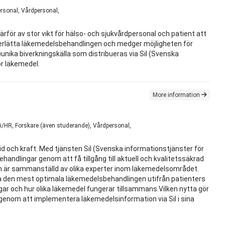
rsonal, Vårdpersonal,
rför av stor vikt för hälso- och sjukvårdpersonal och patient att
nderlätta läkemedelsbehandlingen och medger möjligheten för
)unika biverkningskälla som distribueras via Sil (Svenska
ör läkemedel.
More information
i/HR, Forskare (även studerande), Vårdpersonal,
id och kraft. Med tjänsten Sil (Svenska informationstjänster för
handlingar genom att få tillgång till aktuell och kvalitetssäkrad
m är sammanställd av olika experter inom läkemedelsområdet.
lja den mest optimala läkemedelsbehandlingen utifrån patienters
ingar och hur olika läkemedel fungerar tillsammans.Vilken nytta gör
å genom att implementera läkemedelsinformation via Sil i sina