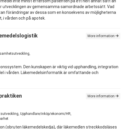
kemedel inte minst eftersom patienten på ett helt annat sätt än
nser för utvecklingen av gemensamma samordnade arbetssätt. Vad
 utan förändringar av dessa som en konsekvens av möjligheterna
, i vården och på apotek.
emedelslogistik
More information
ksamhetsutveckling,
onssystem. Den kunskapen är viktig vid upphandling, integration
edel i vården. Läkemedelsinformatik är omfattande och
praktiken
More information
hetsutveckling, Upphandlare/inköp/ekonomi/HR,
barhet
ation (obruten läkemedelskedja), där läkemedlen streckkodsläses