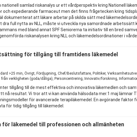
nationell samlad riskanalys ur ett vårdperspektiv kring Nationell läkem
kor och expedierande farmaceut men det finns frågetecken kring tidsp
 dokumenterat att läkare arbetar på skilda sätt med läkemedelsordin
t dra full nytta av NLL, måste vi utveckla nya samordnade arbetssätt
llsammans med bland annat SPF Seniorerna ta initiativ till en bred sa
 genomförda riskanalysen kring NLL och läkemedelsordinationer i vår
sättning för tillgång till framtidens läkemedel
1
ard >25 min, Övrigt, Fördjupning, Chef/Beslutsfattare, Politiker, Verksamhetsutve
 från verkligheten (goda/dåliga), Personcentrering, Innovativ/forskning, Informat
ter tillgång till de mest effektiva och innovativa läkemedlen och samti
 nå resultat. Vi tror att vi kan använda hälsodata mer.1 maj lämnar T
ningsmodeller för avancerade terapiläkemedel. En avgörande faktor för 
a för tidig tillgång till läkemedel.
 för läkemedel till professionen och allmänheten