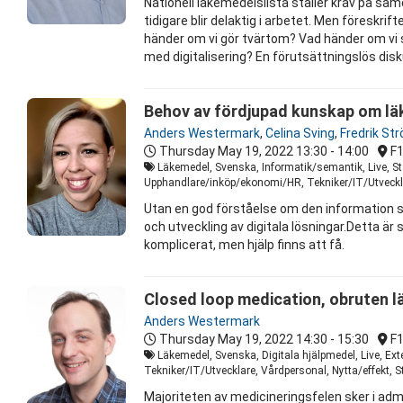
Nationell läkemedelslista ställer krav på sa
tidigare blir delaktig i arbetet. Men föresk
händer om vi gör tvärtom? Vad händer om vi 
med digitalisering? En förutsättningslös di
Behov av fördjupad kunskap om lä
Anders Westermark
,
Celina Sving
,
Fredrik St
Thursday May 19, 2022
13:30 - 14:00
F
Läkemedel, Svenska, Informatik/semantik, Live, S
Upphandlare/inköp/ekonomi/HR, Tekniker/IT/Utvecklar
Utan en god förståelse om den information s
och utveckling av digitala lösningar.Detta ä
komplicerat, men hjälp finns att få.
Closed loop medication, obruten lä
Anders Westermark
Thursday May 19, 2022
14:30 - 15:30
F
Läkemedel, Svenska, Digitala hjälpmedel, Live, Ex
Tekniker/IT/Utvecklare, Vårdpersonal, Nytta/effekt, S
Majoriteten av medicineringsfelen sker i adm