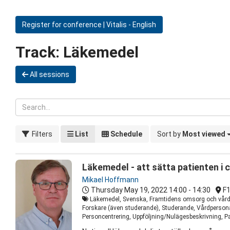
Register for conference | Vitalis - English
Track:
Läkemedel
All sessions
Filters
List
Schedule
Sort by
Most viewed
Läkemedel - att sätta patienten i 
Mikael Hoffmann
Thursday May 19, 2022
14:00 - 14:30
F
Läkemedel, Svenska, Framtidens omsorg och vård, Li
Forskare (även studerande), Studerande, Vårdpersonal
Personcentrering, Uppföljning/Nulägesbeskrivning, P