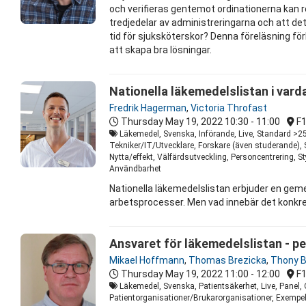
och verifieras gentemot ordinationerna kan re
tredjedelar av administreringarna och att det
tid för sjuksköterskor? Denna föreläsning fö
att skapa bra lösningar.
Nationella läkemedelslistan i var
Fredrik Hagerman
,
Victoria Throfast
Thursday May 19, 2022
10:30 - 11:00
F
Läkemedel, Svenska, Införande, Live, Standard >25
Tekniker/IT/Utvecklare, Forskare (även studerande),
Nytta/effekt, Välfärdsutveckling, Personcentrering,
Användbarhet
Nationella läkemedelslistan erbjuder en geme
arbetsprocesser. Men vad innebär det konkre
Ansvaret för läkemedelslistan - pe
Mikael Hoffmann
,
Thomas Brezicka
,
Thony B
Thursday May 19, 2022
11:00 - 12:00
F
Läkemedel, Svenska, Patientsäkerhet, Live, Panel, 
Patientorganisationer/Brukarorganisationer, Exempel 