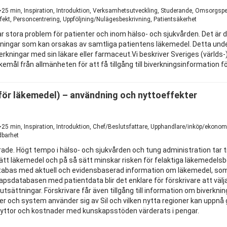
1
>25 min, Inspiration, Introduktion, Verksamhetsutveckling, Studerande, Omsorgspe
fekt, Personcentrering, Uppföljning/Nulägesbeskrivning, Patientsäkerhet
 stora problem för patienter och inom hälso- och sjukvården. Det är dä
verkningar som kan orsakas av samtliga patientens läkemedel. Detta u
erkningar med sin läkare eller farmaceut.Vi beskriver Sveriges (världs-
mål från allmänheten för att få tillgång till biverkningsinformation f
 för läkemedel) – användning och nyttoeffekter
1
25 min, Inspiration, Introduktion, Chef/Beslutsfattare, Upphandlare/inköp/ekonom
dbarhet
rade. Högt tempo i hälso- och sjukvården och tung administration tar t
 rätt läkemedel och på så sätt minskar risken för felaktiga läkemedelsbe
tabas med aktuell och evidensbaserad information om läkemedel, so
apsdatabasen med patientdata blir det enklare för förskrivare att vä
utsättningar. Förskrivare får även tillgång till information om biverkn
ioner och system använder sig av Sil och vilken nytta regioner kan uppn
nyttor och kostnader med kunskapsstöden värderats i pengar.