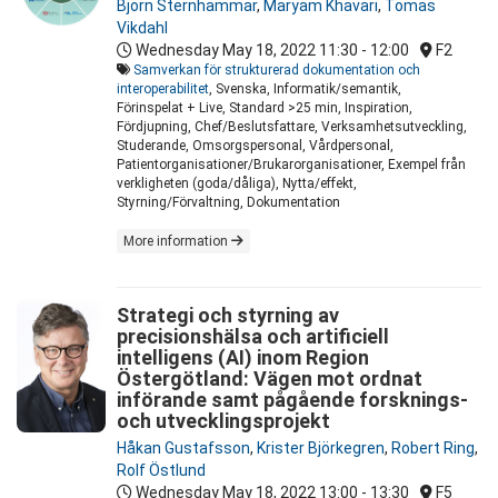
Björn Sternhammar
,
Maryam Khavari
,
Tomas
Vikdahl
Wednesday May 18, 2022
11:30 - 12:00
F2
Samverkan för strukturerad dokumentation och
interoperabilitet
, Svenska, Informatik/semantik,
Förinspelat + Live, Standard >25 min, Inspiration,
Fördjupning, Chef/Beslutsfattare, Verksamhetsutveckling,
Studerande, Omsorgspersonal, Vårdpersonal,
Patientorganisationer/Brukarorganisationer, Exempel från
verkligheten (goda/dåliga), Nytta/effekt,
Styrning/Förvaltning, Dokumentation
More information
Strategi och styrning av
precisionshälsa och artificiell
intelligens (AI) inom Region
Östergötland: Vägen mot ordnat
införande samt pågående forsknings-
och utvecklingsprojekt
Håkan Gustafsson
,
Krister Björkegren
,
Robert Ring
,
Rolf Östlund
Wednesday May 18, 2022
13:00 - 13:30
F5