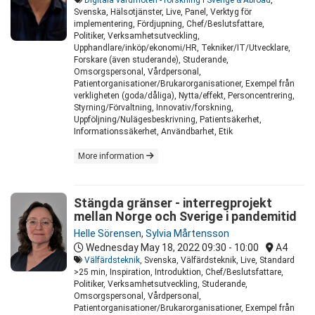
Digitala vårdmöten - forskning i Sverige & Abroad
,
Svenska, Hälsotjänster, Live, Panel, Verktyg för
implementering, Fördjupning, Chef/Beslutsfattare,
Politiker, Verksamhetsutveckling,
Upphandlare/inköp/ekonomi/HR, Tekniker/IT/Utvecklare,
Forskare (även studerande), Studerande,
Omsorgspersonal, Vårdpersonal,
Patientorganisationer/Brukarorganisationer, Exempel från
verkligheten (goda/dåliga), Nytta/effekt, Personcentrering,
Styrning/Förvaltning, Innovativ/forskning,
Uppföljning/Nulägesbeskrivning, Patientsäkerhet,
Informationssäkerhet, Användbarhet, Etik
More information
Stängda gränser - interregprojekt
mellan Norge och Sverige i pandemitid
Helle Sörensen
,
Sylvia Mårtensson
Wednesday May 18, 2022
09:30 - 10:00
A4
Välfärdsteknik
, Svenska, Välfärdsteknik, Live, Standard
>25 min, Inspiration, Introduktion, Chef/Beslutsfattare,
Politiker, Verksamhetsutveckling, Studerande,
Omsorgspersonal, Vårdpersonal,
Patientorganisationer/Brukarorganisationer, Exempel från