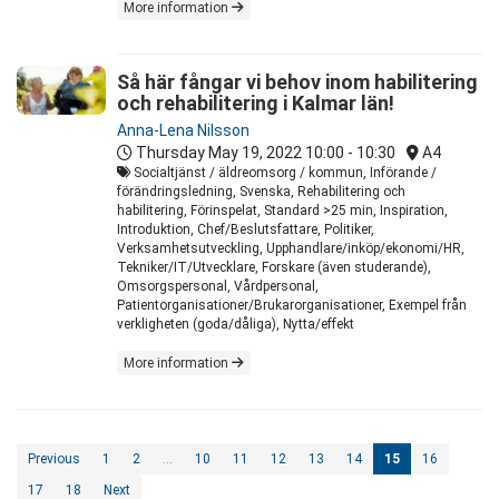
More information
Så här fångar vi behov inom habilitering
och rehabilitering i Kalmar län!
Anna-Lena Nilsson
Thursday May 19, 2022
10:00 - 10:30
A4
Socialtjänst / äldreomsorg / kommun, Införande /
förändringsledning, Svenska, Rehabilitering och
habilitering, Förinspelat, Standard >25 min, Inspiration,
Introduktion, Chef/Beslutsfattare, Politiker,
Verksamhetsutveckling, Upphandlare/inköp/ekonomi/HR,
Tekniker/IT/Utvecklare, Forskare (även studerande),
Omsorgspersonal, Vårdpersonal,
Patientorganisationer/Brukarorganisationer, Exempel från
verkligheten (goda/dåliga), Nytta/effekt
More information
Previous
1
2
…
10
11
12
13
14
15
16
17
18
Next