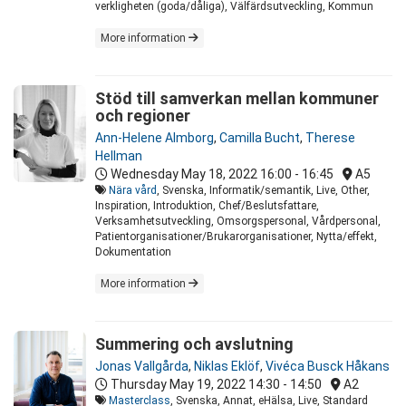
verkligheten (goda/dåliga), Välfärdsutveckling, Kommun
More information
Stöd till samverkan mellan kommuner
och regioner
Ann-Helene Almborg
,
Camilla Bucht
,
Therese
Hellman
Wednesday May 18, 2022
16:00 - 16:45
A5
Nära vård
, Svenska, Informatik/semantik, Live, Other,
Inspiration, Introduktion, Chef/Beslutsfattare,
Verksamhetsutveckling, Omsorgspersonal, Vårdpersonal,
Patientorganisationer/Brukarorganisationer, Nytta/effekt,
Dokumentation
More information
Summering och avslutning
Jonas Vallgårda
,
Niklas Eklöf
,
Vivéca Busck Håkans
Thursday May 19, 2022
14:30 - 14:50
A2
Masterclass
, Svenska, Annat, eHälsa, Live, Standard