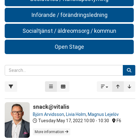
Införande / förändringsledning
Socialtjänst / äldreomsorg / kommun
Open Stage
snack@vitalis
Björn Arvidsson
,
Livia Holm
,
Magnus Lejelöv
Tuesday May 17, 2022
10:00 - 10:30
F6
More information