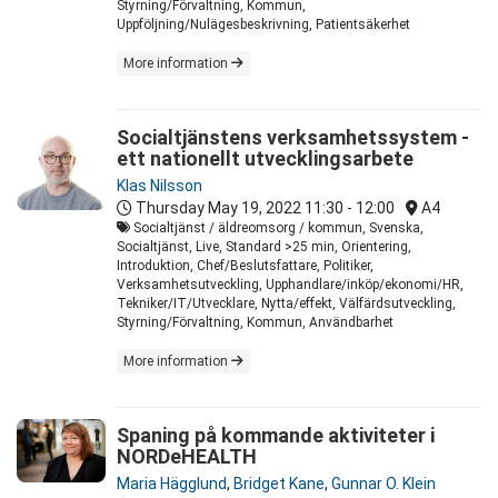
Styrning/Förvaltning, Kommun,
Uppföljning/Nulägesbeskrivning, Patientsäkerhet
More information
Socialtjänstens verksamhetssystem -
ett nationellt utvecklingsarbete
Klas Nilsson
Thursday May 19, 2022
11:30 - 12:00
A4
Socialtjänst / äldreomsorg / kommun, Svenska,
Socialtjänst, Live, Standard >25 min, Orientering,
Introduktion, Chef/Beslutsfattare, Politiker,
Verksamhetsutveckling, Upphandlare/inköp/ekonomi/HR,
Tekniker/IT/Utvecklare, Nytta/effekt, Välfärdsutveckling,
Styrning/Förvaltning, Kommun, Användbarhet
More information
Spaning på kommande aktiviteter i
NORDeHEALTH
Maria Hägglund
,
Bridget Kane
,
Gunnar O. Klein