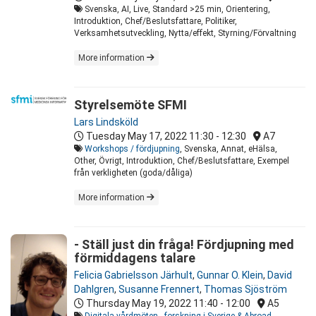
Svenska, AI, Live, Standard >25 min, Orientering,
Introduktion, Chef/Beslutsfattare, Politiker,
Verksamhetsutveckling, Nytta/effekt, Styrning/Förvaltning
More information
Styrelsemöte SFMI
Lars Lindsköld
Tuesday May 17, 2022
11:30 - 12:30
A7
Workshops / fördjupning
, Svenska, Annat, eHälsa,
Other, Övrigt, Introduktion, Chef/Beslutsfattare, Exempel
från verkligheten (goda/dåliga)
More information
- Ställ just din fråga! Fördjupning med
förmiddagens talare
Felicia Gabrielsson Järhult
,
Gunnar O. Klein
,
David
Dahlgren
,
Susanne Frennert
,
Thomas Sjöström
Thursday May 19, 2022
11:40 - 12:00
A5