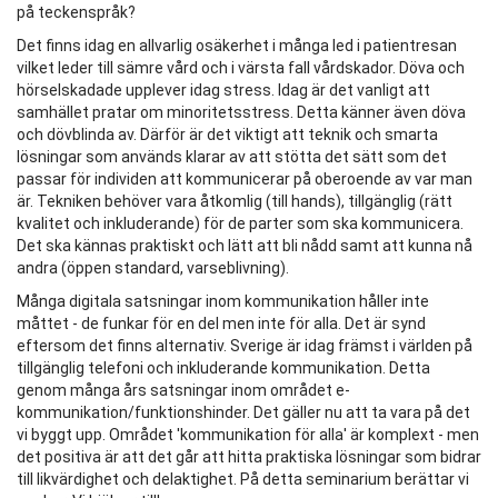
på teckenspråk?
Det finns idag en allvarlig osäkerhet i många led i patientresan
vilket leder till sämre vård och i värsta fall vårdskador. Döva och
hörselskadade upplever idag stress. Idag är det vanligt att
samhället pratar om minoritetsstress. Detta känner även döva
och dövblinda av. Därför är det viktigt att teknik och smarta
lösningar som används klarar av att stötta det sätt som det
passar för individen att kommunicerar på oberoende av var man
är. Tekniken behöver vara åtkomlig (till hands), tillgänglig (rätt
kvalitet och inkluderande) för de parter som ska kommunicera.
Det ska kännas praktiskt och lätt att bli nådd samt att kunna nå
andra (öppen standard, varseblivning).
Många digitala satsningar inom kommunikation håller inte
måttet - de funkar för en del men inte för alla. Det är synd
eftersom det finns alternativ. Sverige är idag främst i världen på
tillgänglig telefoni och inkluderande kommunikation. Detta
genom många års satsningar inom området e-
kommunikation/funktionshinder. Det gäller nu att ta vara på det
vi byggt upp. Området 'kommunikation för alla' är komplext - men
det positiva är att det går att hitta praktiska lösningar som bidrar
till likvärdighet och delaktighet. På detta seminarium berättar vi