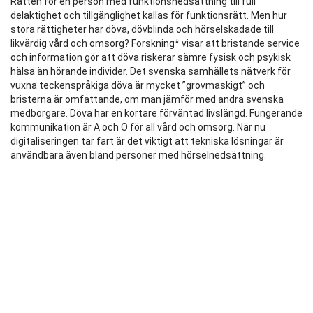
Rätten för en person med funktionsnedsättning till full
delaktighet och tillgänglighet kallas för funktionsrätt. Men hur
stora rättigheter har döva, dövblinda och hörselskadade till
likvärdig vård och omsorg? Forskning* visar att bristande service
och information gör att döva riskerar sämre fysisk och psykisk
hälsa än hörande individer. Det svenska samhällets nätverk för
vuxna teckenspråkiga döva är mycket ”grovmaskigt” och
bristerna är omfattande, om man jämför med andra svenska
medborgare. Döva har en kortare förväntad livslängd. Fungerande
kommunikation är A och O för all vård och omsorg. När nu
digitaliseringen tar fart är det viktigt att tekniska lösningar är
användbara även bland personer med hörselnedsättning.