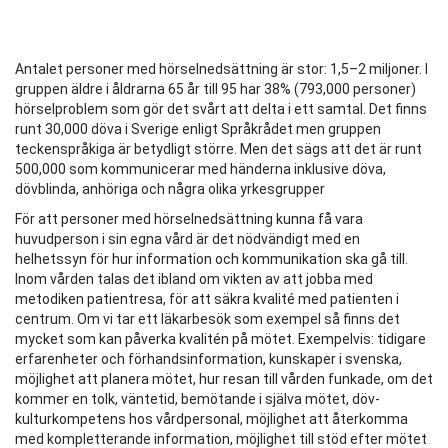
Antalet personer med hörselnedsättning är stor: 1,5–2 miljoner. I
gruppen äldre i åldrarna 65 år till 95 har 38% (793,000 personer)
hörselproblem som gör det svårt att delta i ett samtal. Det finns
runt 30,000 döva i Sverige enligt Språkrådet men gruppen
teckenspråkiga är betydligt större.
Men det sägs att det är runt
500,000 som kommunicerar med händerna inklusive döva,
dövblinda, anhöriga och några olika yrkesgrupper
För att personer med hörselnedsättning kunna få vara
huvudperson i sin egna vård är det nödvändigt med en
helhetssyn för hur information och kommunikation ska gå till.
Inom vården talas det ibland om vikten av att jobba med
metodiken patientresa, för att säkra kvalité med patienten i
centrum. Om vi tar ett läkarbesök som exempel så finns det
mycket som kan påverka kvalitén på mötet. Exempelvis: tidigare
erfarenheter och förhandsinformation, kunskaper i svenska,
möjlighet att planera mötet, hur resan till vården funkade, om det
kommer en tolk, väntetid, bemötande i själva mötet, döv-
kulturkompetens hos vårdpersonal, möjlighet att återkomma
med kompletterande information, möjlighet till stöd efter mötet