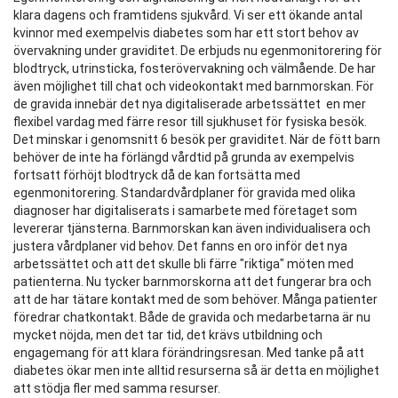
klara dagens och framtidens sjukvård. Vi ser ett ökande antal
kvinnor med exempelvis diabetes som har ett stort behov av
övervakning under graviditet. De erbjuds nu egenmonitorering för
blodtryck, utrinsticka, fosterövervakning och välmående. De har
även möjlighet till chat och videokontakt med barnmorskan. För
de gravida innebär det nya digitaliserade arbetssättet en mer
flexibel vardag med färre resor till sjukhuset för fysiska besök.
Det minskar i genomsnitt 6 besök per graviditet. När de fött barn
behöver de inte ha förlängd vårdtid på grunda av exempelvis
fortsatt förhöjt blodtryck då de kan fortsätta med
egenmonitorering. Standardvårdplaner för gravida med olika
diagnoser har digitaliserats i samarbete med företaget som
levererar tjänsterna. Barnmorskan kan även individualisera och
justera vårdplaner vid behov. Det fanns en oro inför det nya
arbetssättet och att det skulle bli färre "riktiga" möten med
patienterna. Nu tycker barnmorskorna att det fungerar bra och
att de har tätare kontakt med de som behöver. Många patienter
föredrar chatkontakt. Både de gravida och medarbetarna är nu
mycket nöjda, men det tar tid, det krävs utbildning och
engagemang för att klara förändringsresan. Med tanke på att
diabetes ökar men inte alltid resurserna så är detta en möjlighet
att stödja fler med samma resurser.