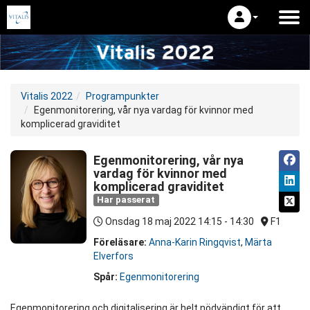
Vitalis 2022
Programpunkter
Egenmonitorering, vår nya vardag för kvinnor med
komplicerad graviditet
Egenmonitorering, vår nya
vardag för kvinnor med
komplicerad graviditet
Har passerat
Onsdag 18 maj 2022
14:15 - 14:30
F1
Föreläsare:
Anna-Karin Ringqvist
,
Märta
Elverfors
Spår:
Egenmonitorering
Egenmonitorering och digitalisering är helt nödvändigt för att