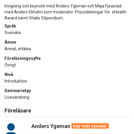
Invigning och keynote med Anders Ygeman och Maja Fjeastad
med Anders Ekholm som moderator. Prisutdelningar för eHealth
Award samt Vitalis Stipendium.
Språk
Svenska
Ämne
Annat, eHälsa
Föreläsningssyfte
Övrigt
Nivå
Introduktion
Seminarietyp
Livesändning
Föreläsare
Anders Ygeman
Key-note speaker